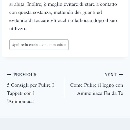
si abita. Inoltre, è meglio evitare di stare a contatto
con questa sostanza, mettendo dei guanti ed
evitando di toccare gli occhi o la bocca dopo il suo
utilizzo.
Post
#
pulire la cucina con ammoniaca
Tags:
Post
PREVIOUS
NEXT
navigation
5 Consigli per Pulire I
Come Pulire il legno con
Tappeti con l
Ammoniaca Fai da Te
’Ammoniaca