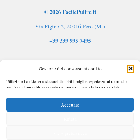
© 2026 FacilePulire.it
Via Figino 2, 20016 Pero (MI)
+39 339 995 7495
Gestione del consenso ai cookie
Utilizziamo i cookie per assicurarci di offrirti la migliore esperienza sul nostro sito
web. Se continui a utilizzare questo sito, noi assumiamo che tu sia soddisfatto.
facilepulire.it partecipa al programma Amazon
Services LLC Associates Program, un
Accettare
programma pubblicitario affiliato progettato per
Rifiuta
fornire un mezzo per i siti per guadagnare
commissioni pubblicitarie attraverso la pubblicità
View preferences
e il collegamento ad Amazon.it.