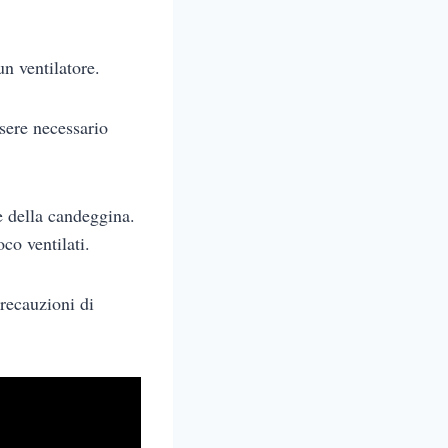
n ventilatore.
ssere necessario
 della candeggina.
co ventilati.
precauzioni di