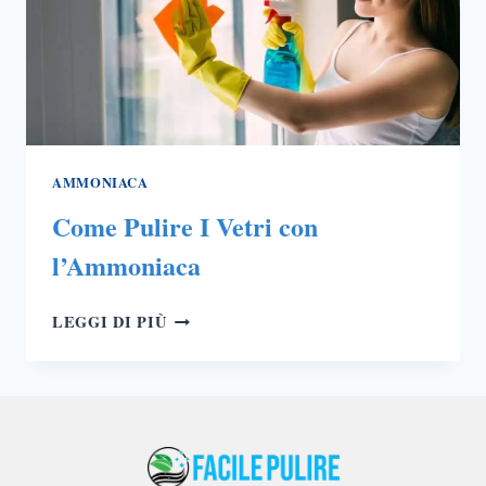
AMMONIACA
Come Pulire I Vetri con
l’Ammoniaca
COME
LEGGI DI PIÙ
PULIRE
I
VETRI
CON
L’AMMONIACA