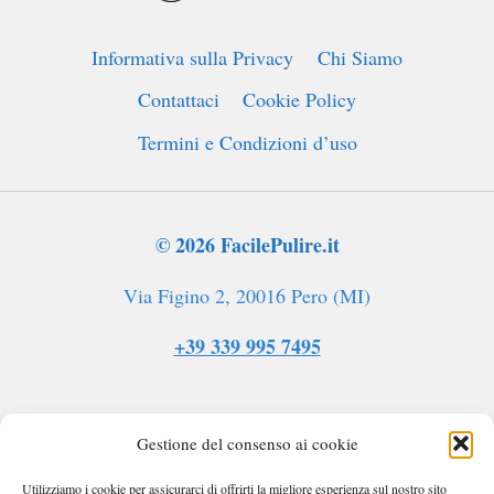
COME
PULIRE
Informativa sulla Privacy
Chi Siamo
L’ARGENTO
A
Contattaci
Cookie Policy
CASA
Termini e Condizioni d’uso
© 2026 FacilePulire.it
Via Figino 2, 20016 Pero (MI)
+39 339 995 7495
Gestione del consenso ai cookie
Utilizziamo i cookie per assicurarci di offrirti la migliore esperienza sul nostro sito