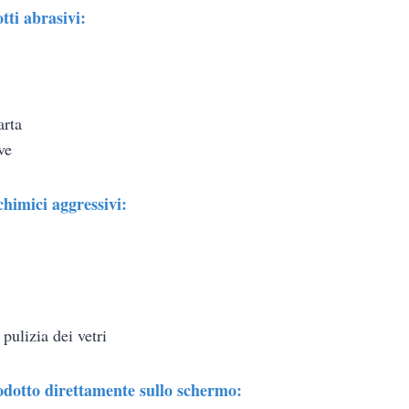
tti abrasivi:
arta
ve
chimici aggressivi:
 pulizia dei vetri
odotto direttamente sullo schermo: