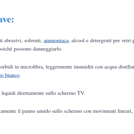
ave:
i abrasivi, solventi,
ammoniaca
, alcool e detergenti per vetri 
oiché possono danneggiarlo.
rbidi in microfibra, leggermente inumiditi con acqua distilla
to bianco
.
liquidi direttamente sullo schermo TV.
atamente il panno umido sullo schermo con movimenti lineari,