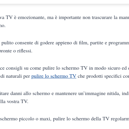
va TV è emozionante, ma è importante non trascurare la manu
rmo.
pulito consente di godere appieno di film, partite e program
pronte o riflessi.
sce consigli su come pulire lo schermo TV in modo sicuro ed e
edi naturali per
pulire lo schermo TV
che prodotti specifici co
itare danni allo schermo e mantenere un’immagine nitida, in
ella vostra TV.
o schermo piccolo o maxi, pulire lo schermo della TV regolar