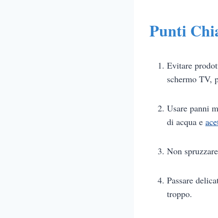
Punti Chi
Evitare prodott
schermo TV, p
Usare panni mo
di acqua e
ace
Non spruzzare 
Passare delic
troppo.