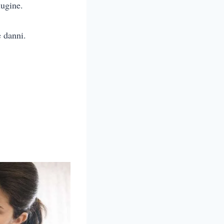
nugine.
e danni.