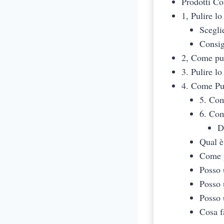
Prodotti Co
1, Pulire l
Scegli
Consig
2, Come pul
3. Pulire l
4. Come Pu
5. Co
6. Co
D
Qual è
Come p
Posso 
Posso 
Posso 
Cosa f