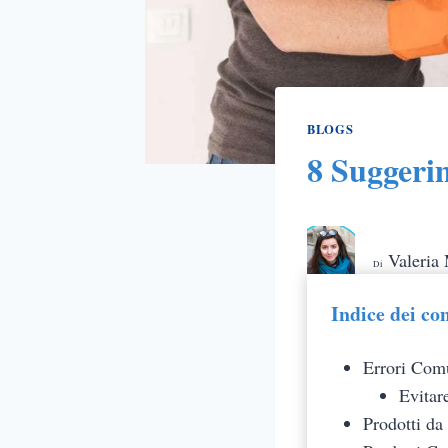
BLOGS
8 Suggerim
Valeria
Di
Indice dei co
Errori Comu
Evitar
Prodotti da