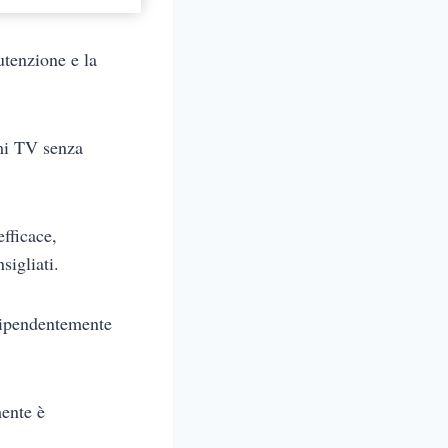
tenzione e la
mi TV senza
fficace,
nsigliati.
dipendentemente
mente è