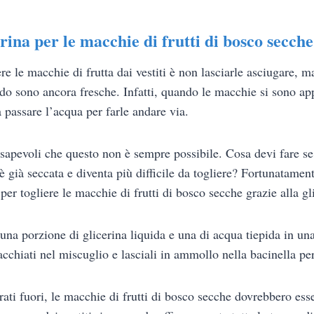
erina per le macchie di frutti di bosco secche
re le macchie di frutta dai vestiti è non lasciarle asciugare, ma
o sono ancora fresche. Infatti, quando le macchie si sono ap
ta passare l’acqua per farle andare via.
sapevoli che questo non è sempre possibile. Cosa devi fare se 
 già seccata e diventa più difficile da togliere? Fortunatamen
er togliere le macchie di frutti di bosco secche grazie alla gl
una porzione di glicerina liquida e una di acqua tiepida in una
macchiati nel miscuglio e lasciali in ammollo nella bacinella pe
irati fuori, le macchie di frutti di bosco secche dovrebbero es