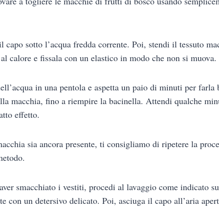
vare a togliere le macchie di frutti di bosco usando semplice
il capo sotto l’acqua fredda corrente. Poi, stendi il tessuto m
e al calore e fissala con un elastico in modo che non si muova.
ell’acqua in una pentola e aspetta un paio di minuti per farla b
lla macchia, fino a riempire la bacinella. Attendi qualche min
tto effetto.
macchia sia ancora presente, ti consigliamo di ripetere la pro
 metodo.
aver smacchiato i vestiti, procedi al lavaggio come indicato sul
e con un detersivo delicato. Poi, asciuga il capo all’aria apert