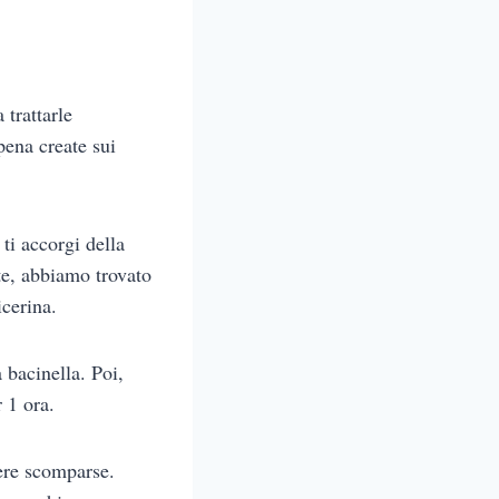
 trattarle
pena create sui
ti accorgi della
te, abbiamo trovato
icerina.
 bacinella. Poi,
r 1 ora.
sere scomparse.