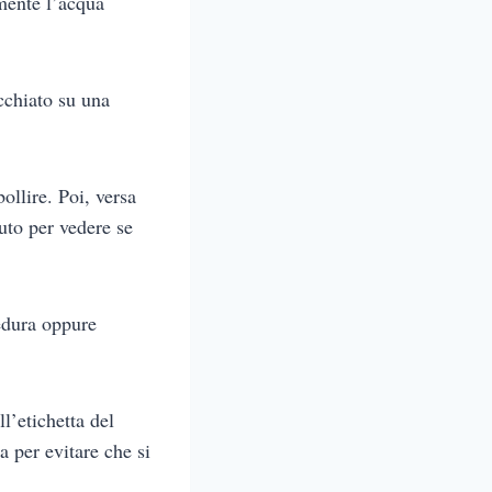
mente l’acqua
acchiato su una
ollire. Poi, versa
uto per vedere se
cedura oppure
l’etichetta del
a per evitare che si