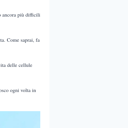
ancora più difficili
tta. Come saprai, fa
ita delle cellule
osco ogni volta in