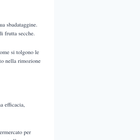
tua sbadataggine.
di frutta secche.
come si tolgono le
rto nella rimozione
 efficacia,
permercato per