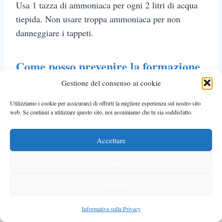
Usa 1 tazza di ammoniaca per ogni 2 litri di acqua
tiepida. Non usare troppa ammoniaca per non
danneggiare i tappeti.
Come posso prevenire la formazione
di odori sgradevoli dopo la pulizia
Gestione del consenso ai cookie
con l’ammoniaca?
Utilizziamo i cookie per assicurarci di offrirti la migliore esperienza sul nostro sito
web. Se continui a utilizzare questo sito, noi assumiamo che tu sia soddisfatto.
Per evitare odori, risciacquare i tappeti con acqua
pulita dopo l’ammoniaca. Assicurati che siano
Accettare
asciutti bene. Puoi anche usare aceto o bicarbonato
Rifiuta
di sodio per neutralizzare gli odori.
View preferences
Posso lasciare la soluzione di
Informativa sulla Privacy
ammoniaca sul tappeto per un’azione