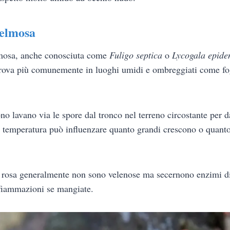
elmosa
mosa, anche conosciuta come
Fuligo septica
o
Lycogala epid
 trova più comunemente in luoghi umidi e ombreggiati come fo
o lavano via le spore dal tronco nel terreno circostante per d
temperatura può influenzare quanto grandi crescono o quanto
rosa generalmente non sono velenose ma secernono enzimi di
fiammazioni se mangiate.