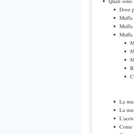
Quali sono 
Dove pu
Muffa 
Muffa 
Muffa r
M
M
M
R
C
La muf
La muf
L'acet
Come r