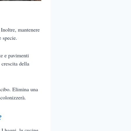
 Inoltre, mantenere
e specie.
ze e pavimenti
crescita della
 cibo. Elimina una
 colonizzerà.
?
 I bagni, le cucine