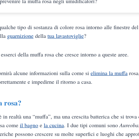
revenire la muffa rosa negli umidificatori?
ualche tipo di sostanza di colore rosa intorno alle finestre del
alla
guarnizione
della
tua lavastoviglie
?
i esserci della muffa rosa che cresce intorno a queste aree.
fornirà alcune informazioni sulla come si
elimina la muffa
rosa,
rettamente e impedirne il ritorno a casa.
a rosa?
 in realtà una “muffa”, ma una crescita batterica che si trov
casa come
il bagno
e
la cucina
. I due tipi comuni sono
Aureoba
eriche possono crescere su molte superfici e luoghi che appr