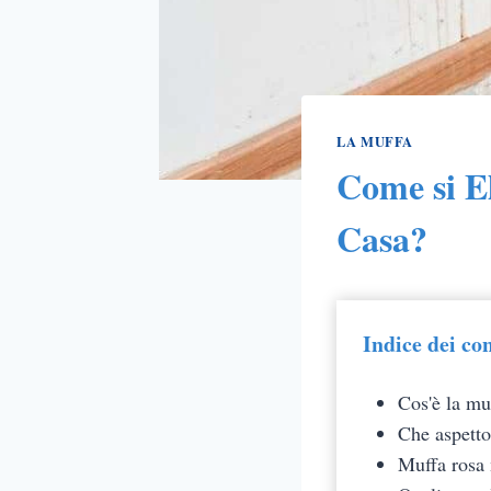
LA MUFFA
Come si El
Casa?
Indice dei co
Cos'è la mu
Che aspetto
Muffa rosa