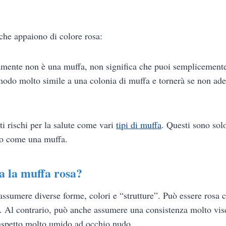
che appaiono di colore rosa:
amente non è una muffa, non significa che puoi semplicemente 
 modo molto simile a una colonia di muffa e tornerà se non a
i rischi per la salute come vari
tipi di muffa
. Questi sono sol
ato come una muffa.
a la muffa rosa?
ssumere diverse forme, colori e “strutture”. Può essere rosa c
o. Al contrario, può anche assumere una consistenza molto vis
 aspetto molto umido ad occhio nudo.